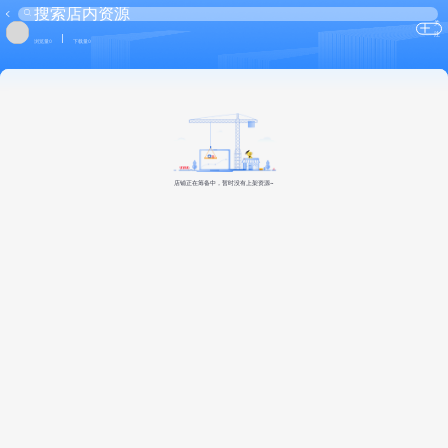
关
注
浏览量0
下载量0
店铺正在筹备中，暂时没有上架资源~