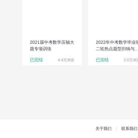
压轴大题专项训
练
2021届中考数学压轴大
2022年中考数学毕业
题专项训练
二轮热点题型归纳与
式演练（全国通用）
已完结
已完结
4.4万浏览
2.0万浏
|
关于我们
联系我们