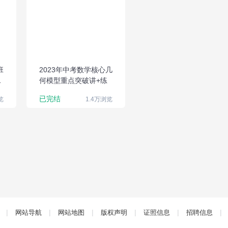
核心几何模型重
点突破讲+练
班
2023年中考数学核心几
变
何模型重点突破讲+练
已完结
览
1.4万浏览
|
|
|
|
|
|
网站导航
网站地图
版权声明
证照信息
招聘信息