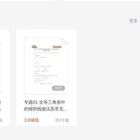
更多
39页
考
专题01 全等三角形中
练
的辅助线做法及常见题
型-2021届中考数学压
3.0储值
载
353下载
轴大题专项训练