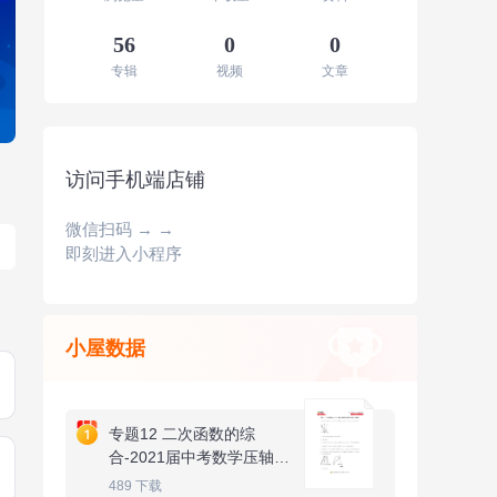
56
0
0
专辑
视频
文章
访问手机端店铺
微信扫码 → →
即刻进入小程序
小屋数据
专题12 二次函数的综
合-2021届中考数学压轴大
题专项训练
489
下载