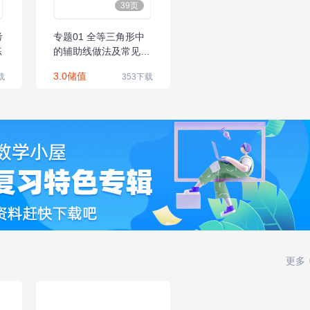
39页
考
专题01 全等三角形中
练
的辅助线做法及常见题
型-2021届中考数学压
3.0储值
载
353下载
轴大题专项训练
更多