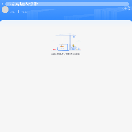
关
注
浏览量0
下载量0
店铺正在筹备中，暂时没有上架资源~