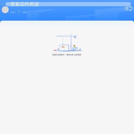
关
注
浏览量0
下载量0
店铺正在筹备中，暂时没有上架资源~