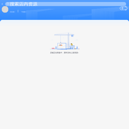
关
注
浏览量0
下载量0
店铺正在筹备中，暂时没有上架资源~