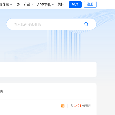
站导航
旗下产品
关怀
注册
登录
APP下载
他
共
1421
份资料