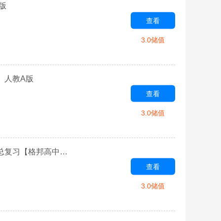
版
查看
3.0储值
】人教A版
查看
3.0储值
第三章 直线的方向向量及平面的法向量-2022选修2-1数学总复习【格邦高中】人教A版
查看
3.0储值