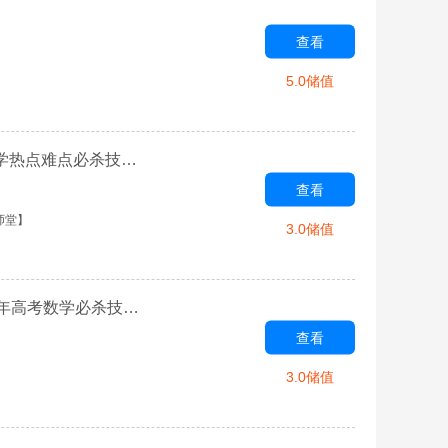
查看
5.0储值
专题01 用导数研究曲线的各类切线-学霸养成·2020高考数学热点难点必杀技系列——导数【学科网名师堂】
查看
师堂】
3.0储值
专题3 函数的零点、隐零点及零点赋值问题-学霸养成2022年高考数学必杀技系列之导数
查看
3.0储值