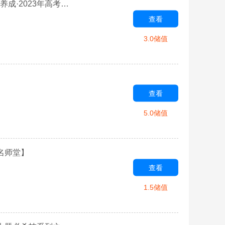
专题02 函数的零点个数问题、隐零点及零点赋值问题-学霸养成·2023年高考数学压轴大题必杀技系列之导数
查看
3.0储值
查看
5.0储值
名师堂】
查看
1.5储值