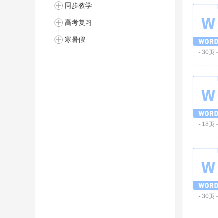
同步教学
高考复习
寒暑假
- 30页 -
- 18页 -
- 30页 -