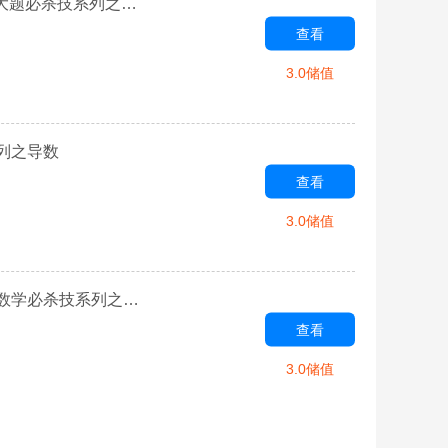
专题10 函数中的同构问题-学霸养成·2023年高考数学压轴大题必杀技系列之导数
查看
3.0储值
系列之导数
查看
3.0储值
专题1 用导数研究含参函数的单调性-学霸养成2022年高考数学必杀技系列之导数
查看
3.0储值