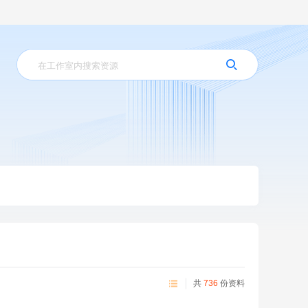
共
736
份资料