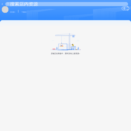
关
注
浏览量0
下载量0
店铺正在筹备中，暂时没有上架资源~