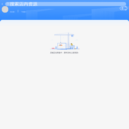
关
注
浏览量0
下载量0
店铺正在筹备中，暂时没有上架资源~