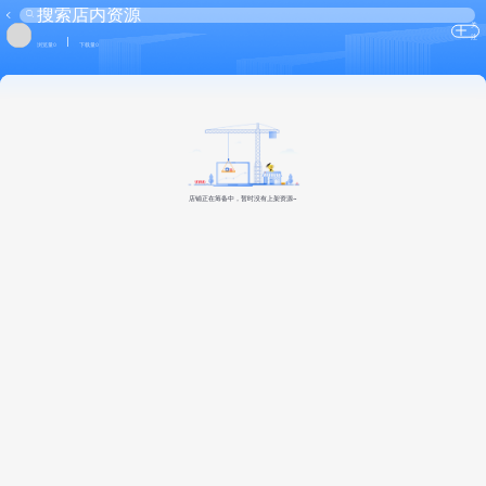
关
注
浏览量0
下载量0
店铺正在筹备中，暂时没有上架资源~