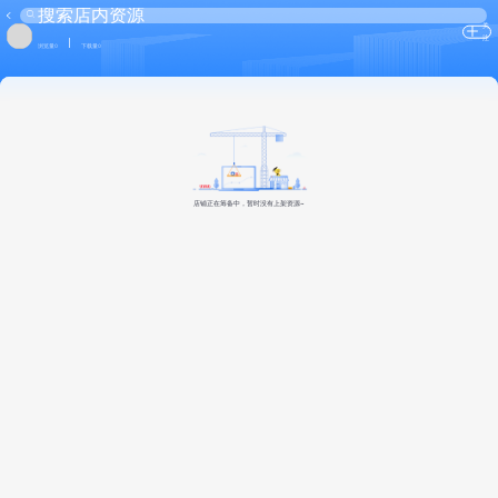
关
注
浏览量0
下载量0
店铺正在筹备中，暂时没有上架资源~