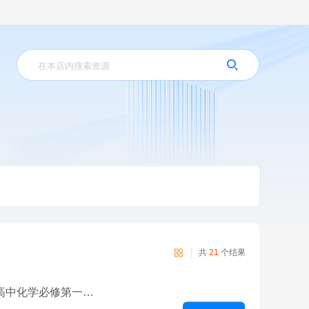
共
21
个结果
第4章 物质结构 元素周期律-【金版教程】2025-2026学年高中化学必修第一册创新导学案（人教版）