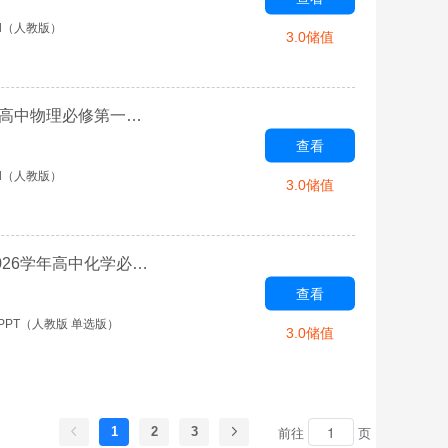
d（人教版）
3.0储值
第1章 运动的描述(实验视频)-【金版教程】2025-2026学年高中物理必修第一册创新导学案（人教版）
查看
d（人教版）
3.0储值
第2章 海水中的重要元素——钠和氯-【金版教程】2025-2026学年高中化学必修第一册创新导学案（人教版）
查看
PPT（人教版 单选版）
3.0储值
1
2
3
前往
页