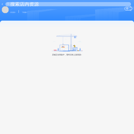
关
注
浏览量0
下载量0
店铺正在筹备中，暂时没有上架资源~