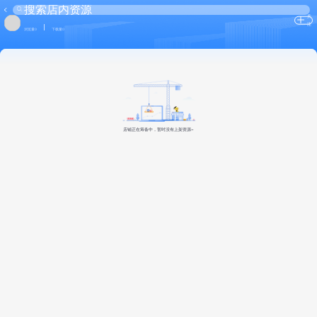
关
注
浏览量0
下载量0
店铺正在筹备中，暂时没有上架资源~