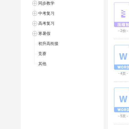
同步教学
中考复习
高考复习
- 2份 -
寒暑假
初升高衔接
竞赛
其他
- 4页 -
- 5页 -