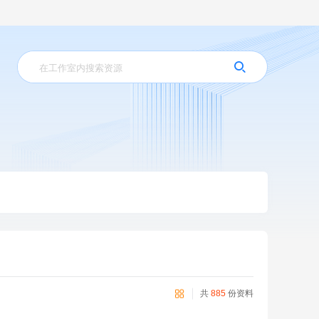
共
885
份资料