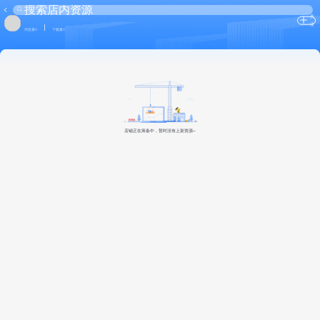
关
注
浏览量0
下载量0
店铺正在筹备中，暂时没有上架资源~