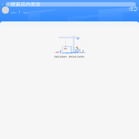
关
注
浏览量0
下载量0
店铺正在筹备中，暂时没有上架资源~